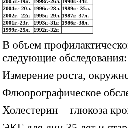
2005г.-19л.
1998г.-26л.
1990г.-34г.
2004г.- 20л.
1996г.-28л.
1989г.- 35л.
2002г.- 22г.
1995г.-29л.
1987г.-37л.
2001г.-23г.
1993г.-31г.
1986г.-38л.
1999г.-25л.
1992г.-32г.
В объем профилактическо
следующие обследования:
Измерение роста, окружно
Флюорографическое обсле
Холестерин + глюкоза кро
ЭКГ для лиц 35 лет и ста