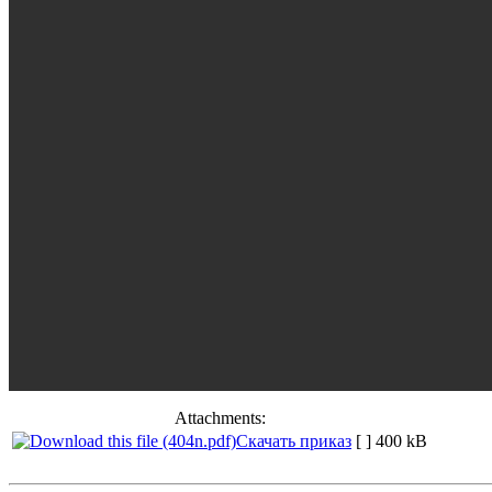
Attachments:
Скачать приказ
[ ]
400 kB