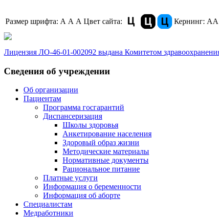
Размер шрифта:
A
A
A
Цвет сайта:
Кернинг:
АА
Лицензия ЛО-46-01-002092 выдана Комитетом здравоохранения
Сведения об учреждении
Об организации
Пациентам
Программа госгарантий
Диспансеризация
Школы здоровья
Анкетирование населения
Здоровый образ жизни
Методические материалы
Нормативные документы
Рациональное питание
Платные услуги
Информация о беременности
Информация об аборте
Специалистам
Медработники