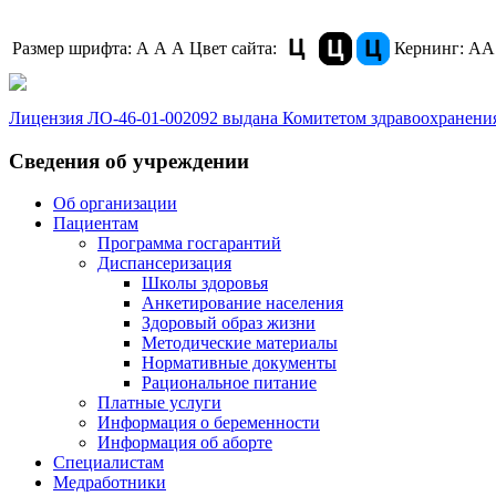
Размер шрифта:
A
A
A
Цвет сайта:
Кернинг:
АА
Лицензия ЛО-46-01-002092 выдана Комитетом здравоохранения
Сведения об учреждении
Об организации
Пациентам
Программа госгарантий
Диспансеризация
Школы здоровья
Анкетирование населения
Здоровый образ жизни
Методические материалы
Нормативные документы
Рациональное питание
Платные услуги
Информация о беременности
Информация об аборте
Специалистам
Медработники