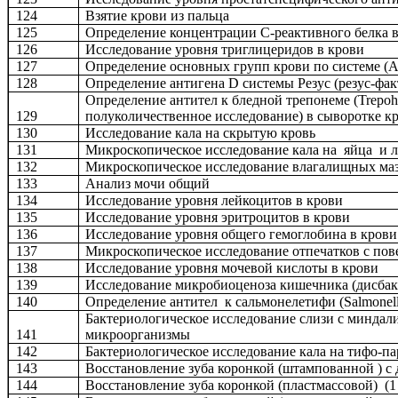
124
Взятие крови из пальца
125
Определение концентрации С-реактивного белка 
126
Исследование уровня триглицеридов в крови
127
Определение основных групп крови по системе (А
128
Определение антигена D системы Резус (резус-фак
Определение антител к бледной трепонеме (Trepoh
129
полуколичественное исследование) в сыворотке к
130
Исследование кала на скрытую кровь
131
Микроскопическое исследование кала на яйца и 
132
Микроскопическое исследование влагалищных ма
133
Анализ мочи общий
134
Исследование уровня лейкоцитов в крови
135
Исследование уровня эритроцитов в крови
136
Исследование уровня общего гемоглобина в крови
137
Микроскопическое исследование отпечатков с пов
138
Исследование уровня мочевой кислоты в крови
139
Исследование микробиоценоза кишечника (дисбак
140
Определение антител к сальмонелетифи (Salmonell
Бактериологическое исследование слизи с миндал
141
микроорганизмы
142
Бактериологическое исследование кала на тифо-п
143
Восстановление зуба коронкой (штампованной ) с
144
Восстановление зуба коронкой (пластмассовой) (1 