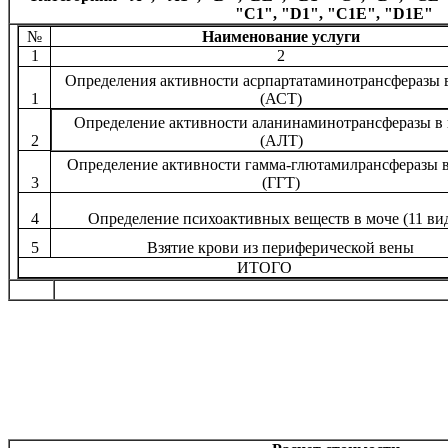
"
C
1", "
D
1", "
C
1
E
", "
D
1
E
"
№
Наименование услуги
1
2
Определения активности асрпартатаминотрансферазы 
1
(АСТ)
Определение активности аланинаминотрансферазы в
2
(АЛТ)
Определение активности гамма-глютамилрансферазы в
(ГГТ)
3
4
Определение психоактивных веществ в моче (11 ви
5
Взятие крови из периферической вены
ИТОГО