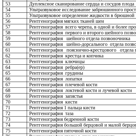
53
Дуплексное сканирование сердца и сосудов плода
54
Ультразвуковое исследование забрюшинного прос
55
Ультразвуковое определение жидкости в брюшной
56
Рентгенография мягких тканей шеи
57
Рентгенография всего черепа, в одной и более пр
58
Рентгенография первого и второго шейного позв
59
Рентгенография шейного отдела позвоночника
60
Рентгенография шейно-дорсального отдела поз
61
Рентгенография пояснично-крестцового отдела
62
Рентгенография крестца и копчика
63
Рентгенография ключицы
64
Рентгенография ребра(ер)
65
Рентгенография грудины
66
Рентгенография лопатки
67
Рентгенография плечевой кости
68
Рентгенография локтевой кости и лучевой кости
69
Рентгенография запястья
70
Рентгенография кисти
71
Рентгенография 1 пальца кисти
72
Рентгенография таза
73
Рентгенография бедренной кости
74
Рентгенография большой берцовой и малой берцо
75
Рентгенография пяточной кости