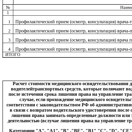
№
Наиме
1
Профилактический прием (осмотр, консультация) врача-т
1
Профилактический прием (осмотр, консультация) врача-
2
Профилактический прием (осмотр, консультация) врача 
3
Профилактический прием (осмотр, консультация) врача-
4
ИТОГО
Расчет стоимости медицинского освидетельствования 
водителейтранспортных средств, которые
полючают вод
после истечения срока лишения права на управление тр
случае, если прохождение медицинского освидетельс
соответствии с законодательством РФ об административ
в связи с возвратом водительского удостоверения после
лишения права занимать определенные должности или 
деятельностью (вслучае лишения права на управление т
Категориии "А", "А1", "В" ,"ВЕ", "В1" "
C
", "
D
", "
CE
"