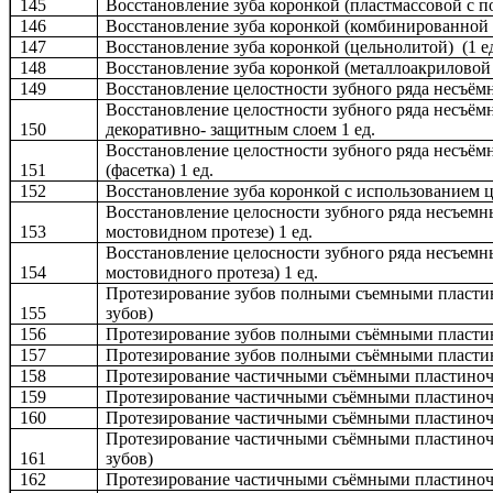
145
Восстановление зуба коронкой (пластмассовой с п
146
Восстановление зуба коронкой (комбинированной )
147
Восстановление зуба коронкой (цельнолитой) (1 ед
148
Восстановление зуба коронкой (металлоакриловой 
149
Восстановление целостности зубного ряда несъём
Восстановление целостности зубного ряда несъё
150
декоративно- защитным слоем 1 ед.
Восстановление целостности зубного ряда несъё
151
(фасетка) 1 ед.
152
Восстановление зуба коронкой с использованием ц
Восстановление целосности зубного ряда несъем
153
мостовидном протезе) 1 ед.
Восстановление целосности зубного ряда несъем
154
мостовидного протеза) 1 ед.
Протезирование зубов полными съемными пластин
155
зубов)
156
Протезирование зубов полными съёмными пластин
157
Протезирование зубов полными съёмными пластин
158
Протезирование частичными съёмными пластиночн
159
Протезирование частичными съёмными пластиночн
160
Протезирование частичными съёмными пластиночн
Протезирование частичными съёмными пластиночн
161
зубов)
162
Протезирование частичными съёмными пластиночн