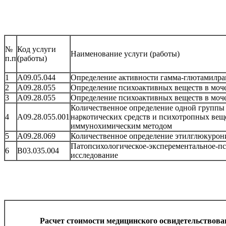
№
Код услуги
Наименование услуги (работы)
п.п
(работы)
1
А09.05.044
Определение активности гамма-глютамилра
2
А09.28.055
Определение психоактивных веществ в моче
3
А09.28.055
Определение психоактивных веществ в моче
Количественное определение одной группы 
4
А09.28.055.001
наркотических средств и психотропных веще
иммунохимическим методом
5
А09.28.069
Количественное определение этилглюкурон
Патопсихологическое-эксперементальное-пс
6
В03.035.004
исследование
Расчет стоимости медицинского освидетельствова