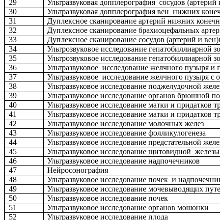
29
Ультразвуковая допплерография сосудов (артерий
30
Ультразвуковая допплерография вен нижних коне
31
Дуплексное сканирование артерий нижних конечн
32
Дуплексное сканирование брахиоцефальных арте
33
Дуплексное сканирование сосудов (артерий и вен
34
Ультрозвуковое исследование гепатобиллиарной 
35
Ультрозвуковое исследование гепатобиллиарной
36
Ультразвуковое исследование желчного пузыря и 
37
Ультразвуковое исследование желчного пузыря с 
38
Ультразвуковое исследование поджелудочной жел
39
Ультразвуковое исследование органов брюшной по
40
Ультразвуковое исследование матки и придатков 
41
Ультразвуковое исследование матки и придатков т
42
Ультразвуковое исследование молочных желез
43
Ультразвуковое исследование фолликулогенеза
44
Ультразвуковое исследование предстательной жел
45
Ультразвуковое исследование щитовидной желез
46
Ультразвуковое исследование надпочечников
47
Нейросонография
48
Ультразвуковое исследование почек и надпочечни
49
Ультразвуковое исследование мочевыводящих пут
50
Ультразвуковое исследование почек
51
Ультразвуковое исследование органов мошонки
52
Ультразвуковое исследование плода