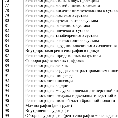
76
Рентгенография стопы в двух проекциях
77
Рентгенография костей лицевого скелета
78
Рентгенография височно-нижнечелюстного сустав
79
Рентгенография локтевого сустава
80
Рентгенография лучезапястного сустава
81
Рентгенография коленного сустава
82
Рентгенография плечевого сустава
83
Рентгенография тазобедренного сустава
84
Рентгенография голеностопного сустава
85
Рентгенография грудино-ключичного сочленения
86
Внутриротовая рентгенография в прикус
87
Рентгенография придаточных пазух носа
88
Флюорография легких цифровая
89
Рентгенография легких
90
Рентгенография сердца с контрастированием пищ
91
Рентгенография пищевода
92
Рентгеноскопия пищевода
93
Рентгенография кардии
94
Рентгенография желудка и двенадцатиперстной к
95
Рентгеноскопия желудка и двенадцатиперстной 
96
Рентгенография нижней части брюшной полости
97
Маммография (две груди)
98
Внутривенная урография
99
Обзорная урография (рентгенография мочевыдели