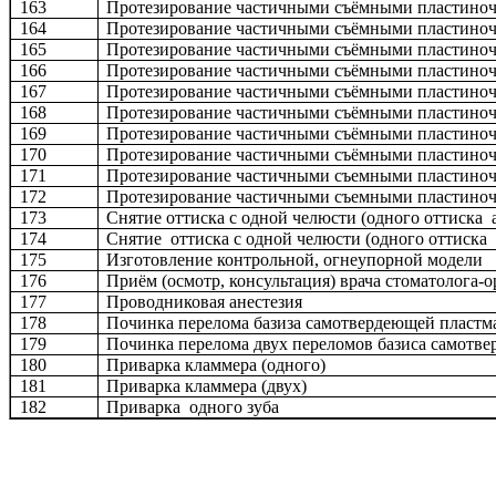
163
Протезирование частичными съёмными пластиночн
164
Протезирование частичными съёмными пластиночн
165
Протезирование частичными съёмными пластиночн
166
Протезирование частичными съёмными пластиночн
167
Протезирование частичными съёмными пластиночн
168
Протезирование частичными съёмными пластиночн
169
Протезирование частичными съёмными пластиночн
170
Протезирование частичными съёмными пластиночн
171
Протезирование частичными съемными пластиночн
172
Протезирование частичными съемными пластиночн
173
Снятие оттиска с одной челюсти (одного оттиска 
174
Снятие оттиска с одной челюсти (одного оттиска
175
Изготовление контрольной, огнеупорной модели
176
Приём (осмотр, консультация) врача стоматолога-
177
Проводниковая анестезия
178
Починка перелома базиза самотвердеющей пластмас
179
Починка перелома двух переломов базиса самотв
180
Приварка кламмера (одного)
181
Приварка кламмера (двух)
182
Приварка одного зуба