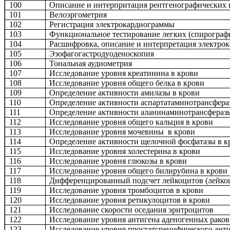
100
Описание и интерпритация рентгенографических
101
Велоэргометрия
102
Регистрация электрокардиограммы
103
Функциональное тестирование легких (спирограф
104
Расшифровка, описание и интерпретация электро
105
Эзофагогастродуоденоскопия
106
Тональная аудиометрия
107
Исследование уровня креатинина в крови
108
Исследование уровня общего белка в крови
109
Определение активности амилазы в крови
110
Определение активности аспартатаминотрансфера
111
Определение активности аланинаминотрансферазы
112
Исследование уровня общего кальция в крови
113
Исследование уровня мочевины в крови
114
Определение активности щелочной фосфатазы в к
115
Исследование уровня холестерина в крови
116
Исследование уровня глюкозы в крови
117
Исследование уровня общего билирубина в крови
118
Дифференцированный подсчет лейкоцитов (лейко
119
Исследование уровня тромбоцитов в крови
120
Исследование уровня ретикулоцитов в крови
121
Исследование скорости оседания эритроцитов
122
Исследование уровня антигена аденогенных раков
123
Исследование уровня простатспецифического ан