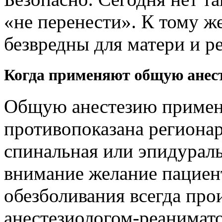
«не перенести». К тому ж
безвредны для матери и ре
Когда применяют общую анес
Общую анестезию применя
противопоказана регионарн
спинальная или эпидураль
внимание желание пациен
обезболивания всегда прои
анестезиологом-реанимато