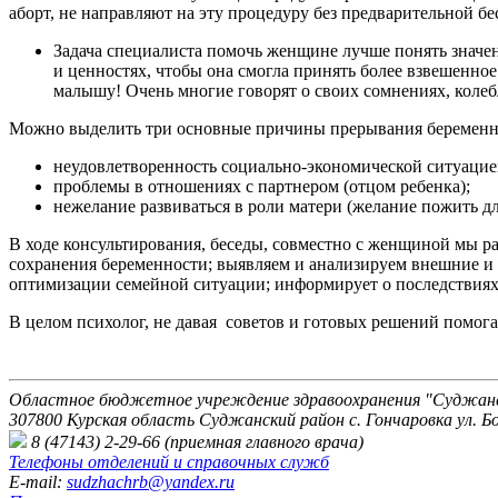
аборт, не направляют на эту процедуру без предварительной б
Задача специалиста помочь женщине лучше понять значени
и ценностях, чтобы она смогла принять более взвешенно
малышу! Очень многие говорят о своих сомнениях, колеб
Можно выделить три основные причины прерывания беременн
неудовлетворенность социально-экономической ситуацией
проблемы в отношениях с партнером (отцом ребенка);
нежелание развиваться в роли матери (желание пожить для
В ходе консультирования, беседы, совместно с женщиной мы р
сохранения беременности; выявляем и анализируем внешние и
оптимизации семейной ситуации; информирует о последствиях
В целом психолог, не давая советов и готовых решений помогае
Областное бюджетное учреждение здравоохранения "Суджанск
307800 Курская область Суджанский район с. Гончаровка ул. Бо
8 (47143) 2-29-66 (приемная главного врача)
Телефоны отделений и справочных служб
E-mail:
sudzhachrb@yandex.ru