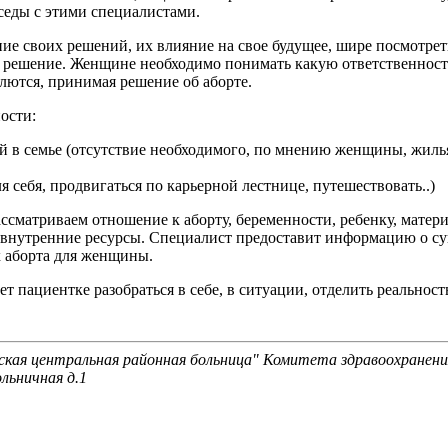
еседы с этими специалистами.
е своих решений, их влияние на свое будущее, шире посмотреть 
е решение. Женщине необходимо понимать какую ответственност
лются, принимая решение об аборте.
ости:
 в семье (отсутствие необходимого, по мнению женщины, жилья,
 себя, продвигаться по карьерной лестнице, путешествовать..)
ассматриваем отношение к аборту, беременности, ребенку, мат
 внутренние ресурсы. Специалист предоставит информацию о с
 аборта для женщины.
т пациентке разобраться в себе, в ситуации, отделить реальност
ая центральная районная больница" Комитета здравоохранени
льничная д.1