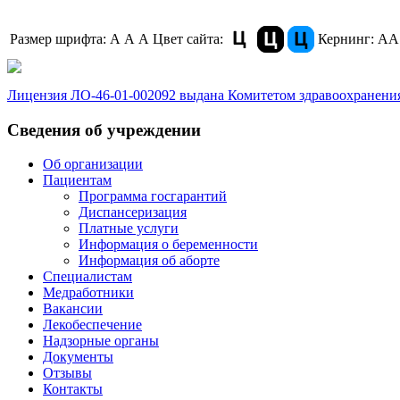
Размер шрифта:
A
A
A
Цвет сайта:
Кернинг:
АА
Лицензия ЛО-46-01-002092 выдана Комитетом здравоохранения
Сведения об учреждении
Об организации
Пациентам
Программа госгарантий
Диспансеризация
Платные услуги
Информация о беременности
Информация об аборте
Специалистам
Медработники
Вакансии
Лекобеспечение
Надзорные органы
Документы
Отзывы
Контакты