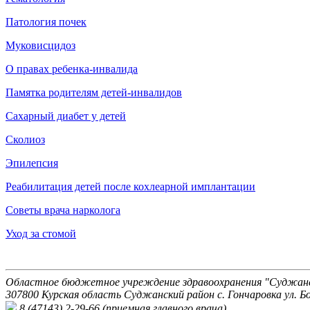
Патология почек
Муковисцидоз
О правах ребенка-инвалида
Памятка родителям детей-инвалидов
Сахарный диабет у детей
Сколиоз
Эпилепсия
Реабилитация детей после кохлеарной имплантации
Советы врача нарколога
Уход за стомой
Областное бюджетное учреждение здравоохранения "Суджанск
307800 Курская область Суджанский район с. Гончаровка ул. Бо
8 (47143) 2-29-66 (приемная главного врача)