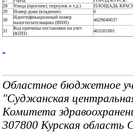
27
Город
ГОРОД КУРСК
28
Улица (проспект, переулок и т.д.)
ПЛОЩАДЬ КРАС
29
Номер дома (владение)
6
Идентификационный номер
30
4629040037
налогоплательщика (ИНН)
Код причины постановки на учет
31
463201001
(КПП)
Областное бюджетное уч
"Суджанская центральная
Комитета здравоохранени
307800 Курская область 